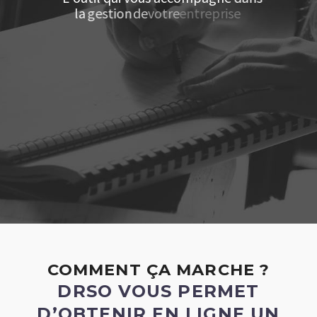
l
a
g
e
s
t
i
o
n
d
e
v
o
t
r
e
e
n
t
r
e
p
r
i
s
e
COMMENT ÇA MARCHE ?
DRSO VOUS PERMET
D’OBTENIR EN LIGNE UN