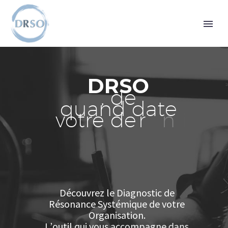
D
R
S
O
,
d
e
q
u
a
n
d
d
a
t
e
v
o
t
r
e
d
e
r
n
i
e
r
c
D
é
c
o
u
v
r
e
z
l
e
D
i
a
g
n
o
s
t
i
c
d
e
R
é
s
o
n
a
n
c
e
S
y
s
t
é
m
i
q
u
e
d
e
v
o
t
r
e
O
r
g
a
n
i
s
a
t
i
o
n
.
L
’
o
u
t
i
l
q
u
i
v
o
u
s
a
c
c
o
m
p
a
g
n
e
d
a
n
s